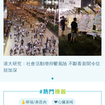
港大研究：社會活動增抑鬱風險 不斷看新聞令症
狀加深
👃哮喘/鼻瘜肉
♥️心臟衰竭