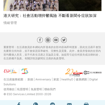
港大研究：社會活動增抑鬱風險 不斷看新聞令症狀加深
情緒管理
重要聲明：生活易會員於本網站內所發表的全部內容為即時更新，因此生活易不會預
先審查任何內容，並不會保證其準確性、完整性及質量。此外，會員所發表的全部內
容均屬個人意見，並不代表生活易之言論及立場。如從而引起任何損失或法律糾紛，
生活易概不負責。有關詳情請參閱生活易的免責聲明。
生活易服務範圍 ：
新婚
|
Anniversary
|
家庭
|
healthyD
|
健康網購
|
Digital
Solutions
使用條款
|
私隱聲明
|
免責聲明
|
聯絡我們
© ESD Services Limited 2000-2026