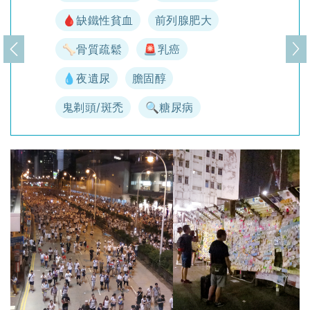
🩸缺鐵性貧血
前列腺肥大
🦴骨質疏鬆
🚨乳癌
上一頁
下
💧夜遺尿
膽固醇
鬼剃頭/斑禿
🔍糖尿病