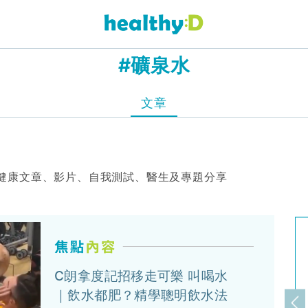
#礦泉水
文章
健康文章、影片、自我測試、醫生及專題分享
C朗拿度記招移走可樂 叫喝水
｜飲水都肥？精學聰明飲水法