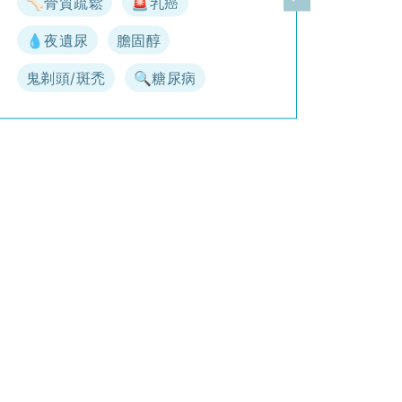
🦴骨質疏鬆
🚨乳癌
一頁
下一頁
💧夜遺尿
膽固醇
鬼剃頭/斑禿
🔍糖尿病