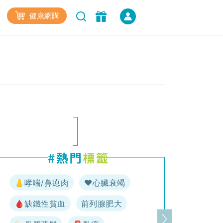
健康網購
👃哮喘/鼻瘜肉
♥️心臟衰竭
🩸缺鐵性貧血
前列腺肥大