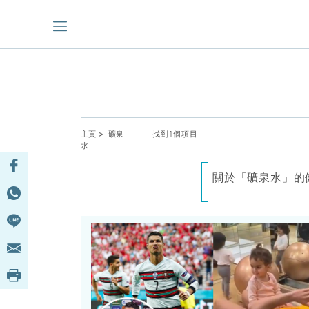
主頁
> 礦泉
找到1個項目
水
關於「礦泉水」的