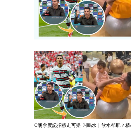
C朗拿度記招移走可樂 叫喝水｜飲水都肥？精