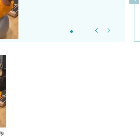
上
Previous
Next
學