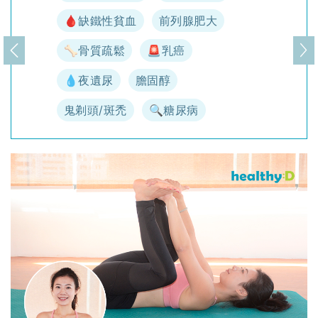
🩸缺鐵性貧血
前列腺肥大
🦴骨質疏鬆
🚨乳癌
上一頁
下
💧夜遺尿
膽固醇
鬼剃頭/斑禿
🔍糖尿病