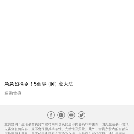
急急如律令！5個驅 (睡) 魔大法
運動食療
重要聲明：生活易會員於本網站內所發表的全部內容為即時更新，因此生活易不會預
先審查任何內容，並不會保證其準確性、完整性及質量。此外，會員所發表的全部內
容均屬個人意見，並不代表生活易之言論及立場。如從而引起任何損失或法律糾紛，