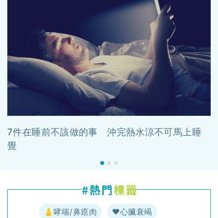
7件在睡前不該做的事 沖完熱水涼不可馬上睡
覺
👃哮喘/鼻瘜肉
♥️心臟衰竭