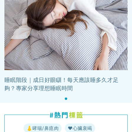
睡眠階段｜成日好眼瞓！每天應該睡多久才足
夠？專家分享理想睡眠時間
👃哮喘/鼻瘜肉
♥️心臟衰竭