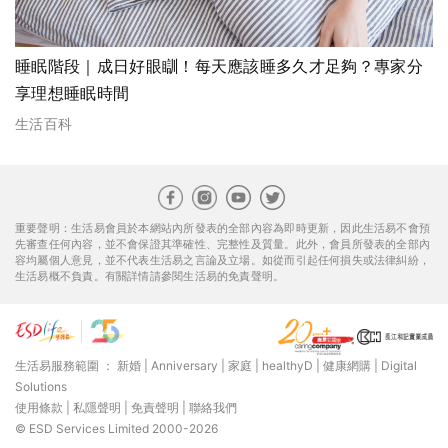
睡眠階段｜成日好眼瞓！每天應該睡多久才足夠？專家分
享理想睡眠時間
生活百科
重要聲明：生活易會員於本網站內所發表的全部內容為即時更新，因此生活易不會預
先審查任何內容，並不會保證其準確性、完整性及質量。此外，會員所發表的全部內
容均屬個人意見，並不代表生活易之言論及立場。如從而引起任何損失或法律糾紛，
生活易概不負責。有關詳情請參閱生活易的免責聲明。
生活易服務範圍 ：
新婚
|
Anniversary
|
家庭
|
healthyD
|
健康網購
|
Digital
Solutions
使用條款
|
私隱聲明
|
免責聲明
|
聯絡我們
© ESD Services Limited 2000-2026