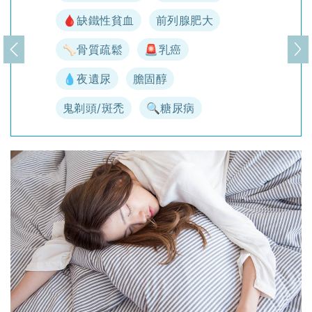
🩸缺鐵性貧血
前列腺肥大
🦴骨質疏鬆
🚨乳癌
上一頁
下
💧夜遺尿
膽固醇
鬼剃頭/斑禿
🔍糖尿病