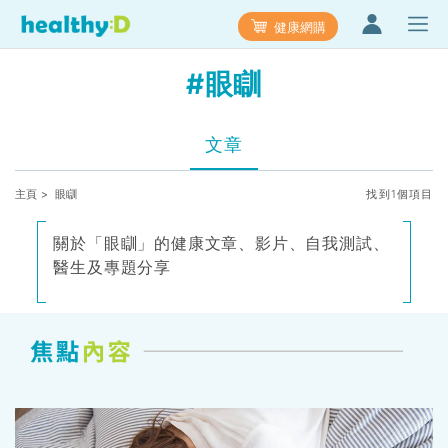
健康網購
#眼瞓
文章
主頁
> 眼瞓
找到1個項目
關於「眼瞓」的健康文章、影片、自我測試、
醫生及專題分享