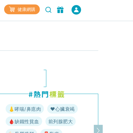
健康網購
👃哮喘/鼻瘜肉
♥️心臟衰竭
🩸缺鐵性貧血
前列腺肥大