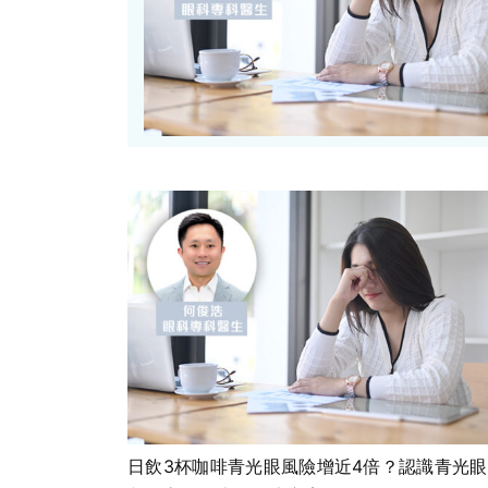
日飲3杯咖啡青光眼風險增近4倍？認識青光