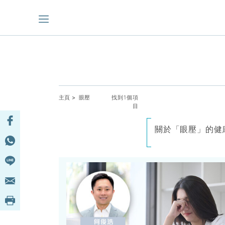
主頁
> 眼壓
找到1個項
目
關於「眼壓」的健