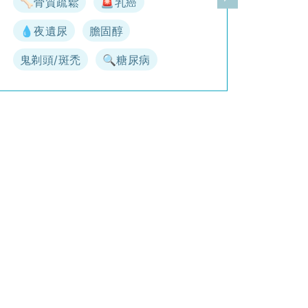
🦴骨質疏鬆
🚨乳癌
一頁
下一頁
💧夜遺尿
膽固醇
鬼剃頭/斑禿
🔍糖尿病