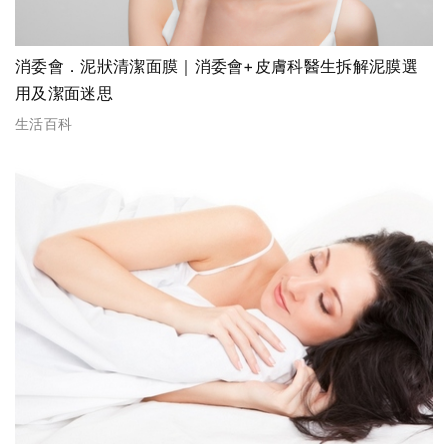
消委會．泥狀清潔面膜｜消委會+皮膚科醫生拆解泥膜選
用及潔面迷思
生活百科