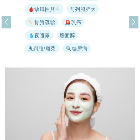
🩸缺鐵性貧血
前列腺肥大
🦴骨質疏鬆
🚨乳癌
上一頁
下
💧夜遺尿
膽固醇
鬼剃頭/斑禿
🔍糖尿病