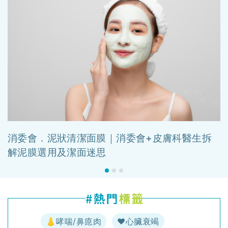
消委會．泥狀清潔面膜｜消委會+皮膚科醫生拆
解泥膜選用及潔面迷思
👃哮喘/鼻瘜肉
♥️心臟衰竭