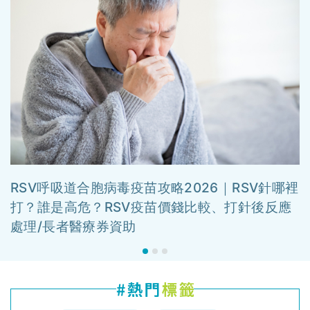
RSV呼吸道合胞病毒疫苗攻略2026｜RSV針哪裡
打？誰是高危？RSV疫苗價錢比較、打針後反應
處理/長者醫療券資助