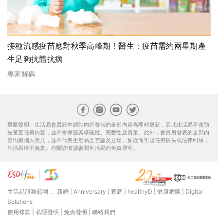
接種流感疫苗應對秋季高峰期！醫生：疫苗需約兩星期產
生足夠抗體抗病
專家解碼
重要聲明：生活易會員於本網站內所發表的全部內容為即時更新，因此生活易不會預
先審查任何內容，並不會保證其準確性、完整性及質量。此外，會員所發表的全部內
容均屬個人意見，並不代表生活易之言論及立場。如從而引起任何損失或法律糾紛，
生活易概不負責。有關詳情請參閱生活易的免責聲明。
生活易服務範圍 ：
新婚
|
Anniversary
|
家庭
|
healthyD
|
健康網購
|
Digital
Solutions
使用條款
|
私隱聲明
|
免責聲明
|
聯絡我們