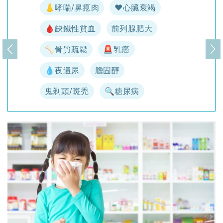
👃哮喘/鼻瘜肉
♥️心臟衰竭
🩸缺鐵性貧血
前列腺肥大
🦴骨質疏鬆
🚨乳癌
上一頁
下
💧夜遺尿
膽固醇
鬼剃頭/斑禿
🔍糖尿病