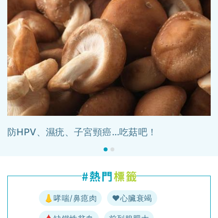
防HPV、濕疣、子宮頸癌…吃菇吧！
👃哮喘/鼻瘜肉
♥️心臟衰竭