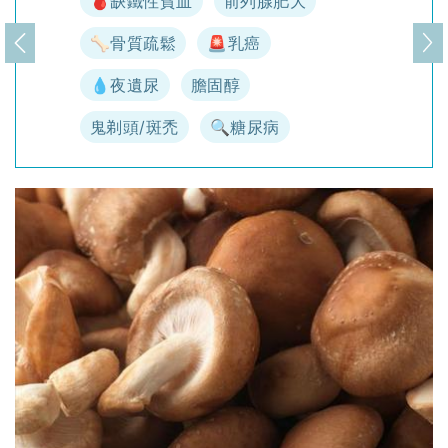
🩸缺鐵性貧血
前列腺肥大
🦴骨質疏鬆
🚨乳癌
上一頁
下
💧夜遺尿
膽固醇
鬼剃頭/斑禿
🔍糖尿病