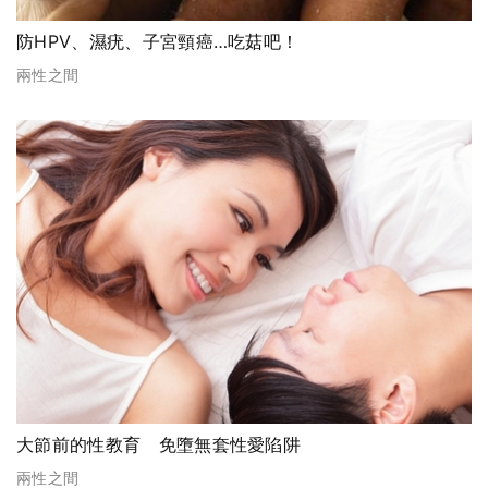
防HPV、濕疣、子宮頸癌…吃菇吧！
兩性之間
大節前的性教育 免墮無套性愛陷阱
兩性之間