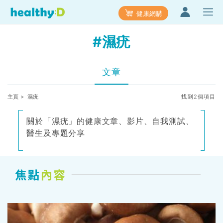
健康網購
#濕疣
文章
主頁
> 濕疣
找到2個項目
關於「濕疣」的健康文章、影片、自我測試、
醫生及專題分享