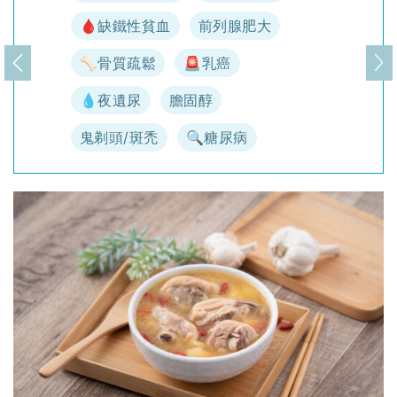
🩸缺鐵性貧血
前列腺肥大
🦴骨質疏鬆
🚨乳癌
上一頁
下
💧夜遺尿
膽固醇
鬼剃頭/斑禿
🔍糖尿病