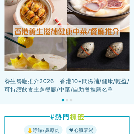
養生餐廳推介2026｜香港10+間滋補/健康/輕盈/
可持續飲食主題餐廳/中菜/自助餐推薦名單
👃哮喘/鼻瘜肉
♥️心臟衰竭