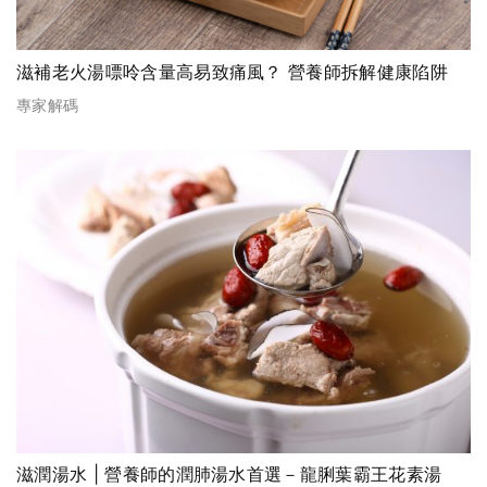
滋補老火湯嘌呤含量高易致痛風？ 營養師拆解健康陷阱
專家解碼
滋潤湯水 | 營養師的潤肺湯水首選－龍脷葉霸王花素湯