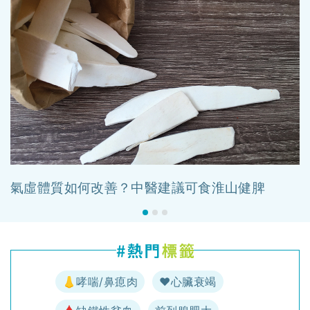
氣虛體質如何改善？中醫建議可食淮山健脾
👃哮喘/鼻瘜肉
♥️心臟衰竭