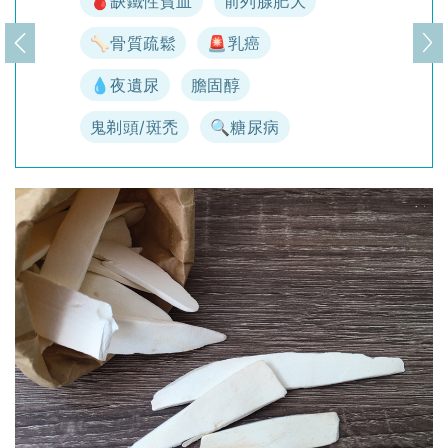
🩸缺鐵性貧血
前列腺肥大
🦴骨質疏鬆
🚨乳癌
上一頁
下
💧夜遺尿
膽固醇
鬼剃頭/斑禿
🔍糖尿病