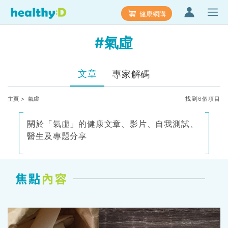
健康網購
#氣虛
文章
專家解碼
主頁
> 氣虛
找到6個項目
關於「氣虛」的健康文章、影片、自我測試、
醫生及專題分享