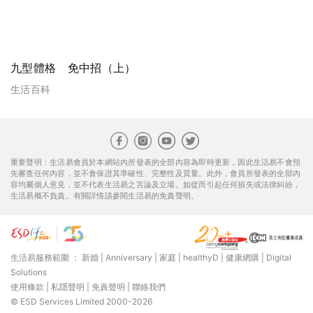
九型體格 免中招（上）
生活百科
重要聲明：生活易會員於本網站內所發表的全部內容為即時更新，因此生活易不會預
先審查任何內容，並不會保證其準確性、完整性及質量。此外，會員所發表的全部內
容均屬個人意見，並不代表生活易之言論及立場。如從而引起任何損失或法律糾紛，
生活易概不負責。有關詳情請參閱生活易的免責聲明。
生活易服務範圍 ：
新婚
|
Anniversary
|
家庭
|
healthyD
|
健康網購
|
Digital
Solutions
使用條款
|
私隱聲明
|
免責聲明
|
聯絡我們
© ESD Services Limited 2000-2026