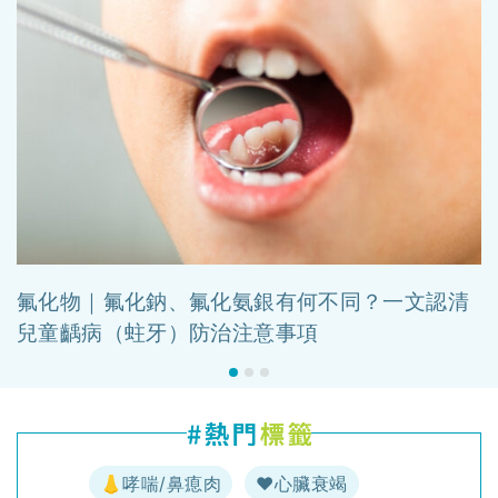
氟化物｜氟化鈉、氟化氨銀有何不同？一文認清
兒童齲病（蛀牙）防治注意事項
👃哮喘/鼻瘜肉
♥️心臟衰竭