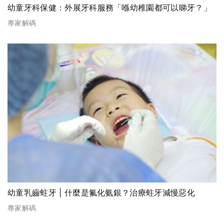
幼童牙科保健：外展牙科服務「喺幼稚園都可以睇牙？」
專家解碼
幼童乳齒蛀牙 | 什麼是氟化氨銀？治療蛀牙減慢惡化
專家解碼