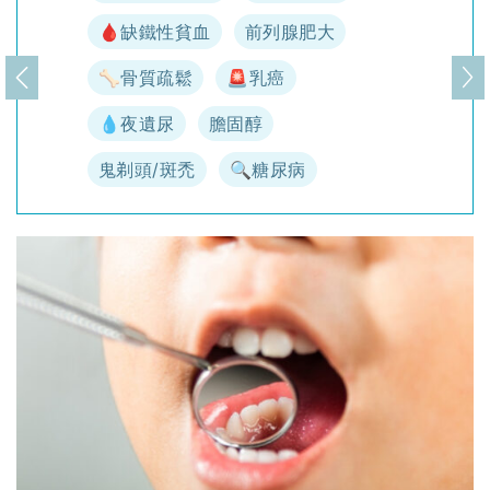
🩸缺鐵性貧血
前列腺肥大
🦴骨質疏鬆
🚨乳癌
上一頁
下
💧夜遺尿
膽固醇
鬼剃頭/斑禿
🔍糖尿病