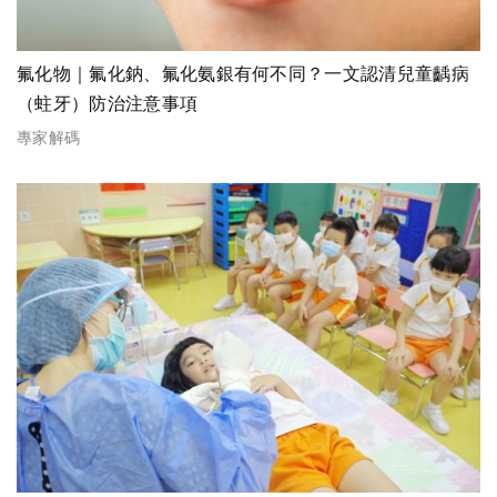
氟化物｜氟化鈉、氟化氨銀有何不同？一文認清兒童齲病
（蛀牙）防治注意事項
專家解碼