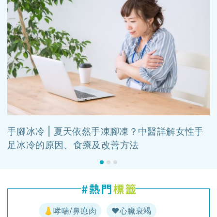
手腳冰冷 | 夏天依然手凍腳凍？中醫詳解女性手
足冰冷的原因、食療及改善方法
👃哮喘/鼻瘜肉
♥️心臟衰竭