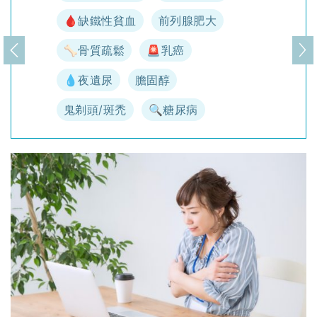
🩸缺鐵性貧血
前列腺肥大
🦴骨質疏鬆
🚨乳癌
上一頁
下
💧夜遺尿
膽固醇
鬼剃頭/斑禿
🔍糖尿病