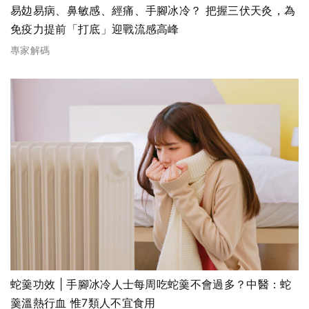
易攰易病、鼻敏感、經痛、手腳冰冷？ 把握三伏天灸，為
免疫力提前「打底」迎戰流感高峰
專家解碼
蛇羹功效 | 手腳冰冷人士每周吃蛇羹不會過多？中醫：蛇
羹溫熱行血 惟7類人不宜食用