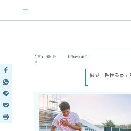
主頁
> 慢性發
找到5個項目
炎
關於「慢性發炎」