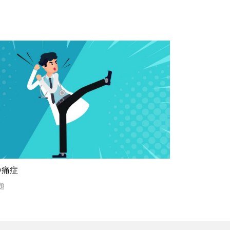
O痛症
題