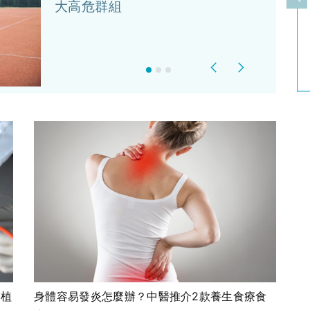
上
大高危群組
Previous
Next
術植
身體容易發炎怎麼辦？中醫推介2款養生食療食