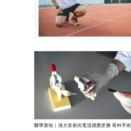
醫學新知｜港大首創光電流感應塗層 骨科手