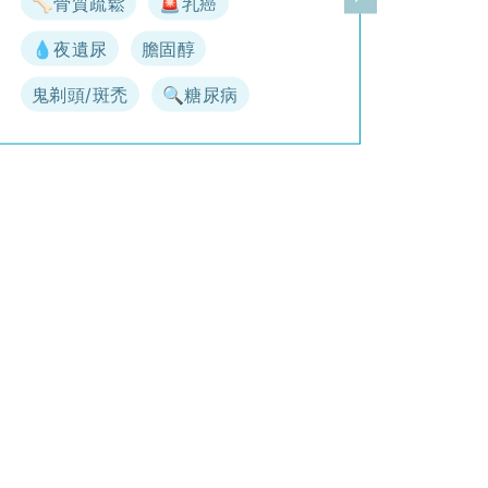
🦴骨質疏鬆
🚨乳癌
一頁
下一頁
💧夜遺尿
膽固醇
鬼剃頭/斑禿
🔍糖尿病