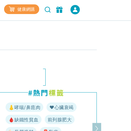
健康網購
👃哮喘/鼻瘜肉
♥️心臟衰竭
🩸缺鐵性貧血
前列腺肥大