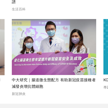
譜
生活百科
1
中大研究｜腸道微生態配方 有助新冠疫苗接種者
K
減發炎增抗體細胞
專
新冠肺炎