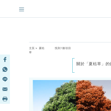
主頁
> 夏枯
找到1個項目
草
關於「夏枯草」的