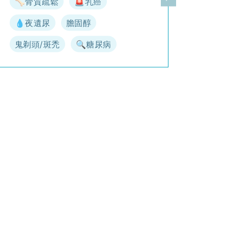
🦴骨質疏鬆
🚨乳癌
一頁
下一頁
💧夜遺尿
膽固醇
鬼剃頭/斑禿
🔍糖尿病