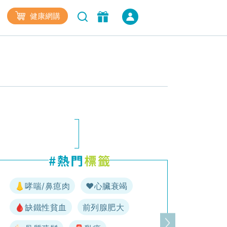
健康網購
👃哮喘/鼻瘜肉
♥️心臟衰竭
🩸缺鐵性貧血
前列腺肥大