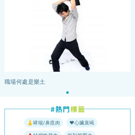
職場何處是樂土
👃哮喘/鼻瘜肉
♥️心臟衰竭