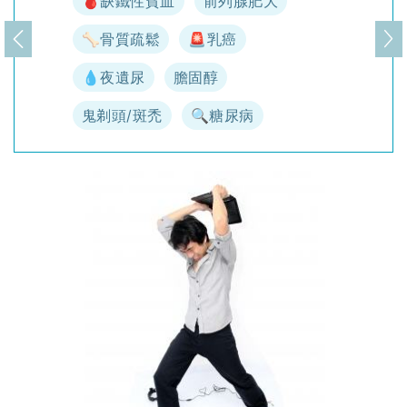
🩸缺鐵性貧血
前列腺肥大
🦴骨質疏鬆
🚨乳癌
上一頁
下
💧夜遺尿
膽固醇
鬼剃頭/斑禿
🔍糖尿病