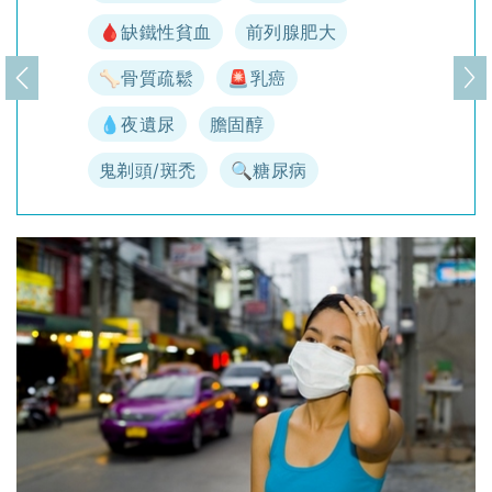
🩸缺鐵性貧血
前列腺肥大
🦴骨質疏鬆
🚨乳癌
上一頁
下
💧夜遺尿
膽固醇
鬼剃頭/斑禿
🔍糖尿病