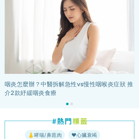
咽炎怎麼辦？中醫拆解急性vs慢性咽喉炎症狀 推
介2款紓緩咽炎食療
👃哮喘/鼻瘜肉
♥️心臟衰竭