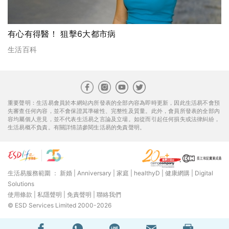
有心有得醫！ 狙擊6大都市病
生活百科
重要聲明：生活易會員於本網站內所發表的全部內容為即時更新，因此生活易不會預
先審查任何內容，並不會保證其準確性、完整性及質量。此外，會員所發表的全部內
容均屬個人意見，並不代表生活易之言論及立場。如從而引起任何損失或法律糾紛，
生活易概不負責。有關詳情請參閱生活易的免責聲明。
生活易服務範圍 ：
新婚
|
Anniversary
|
家庭
|
healthyD
|
健康網購
|
Digital
Solutions
使用條款
|
私隱聲明
|
免責聲明
|
聯絡我們
© ESD Services Limited 2000-2026