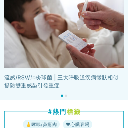
流感/RSV/肺炎球菌 | 三大呼吸道疾病徵狀相似
提防雙重感染引發重症
👃哮喘/鼻瘜肉
♥️心臟衰竭