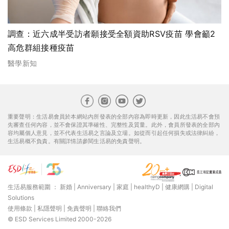
調查：近六成半受訪者願接受全額資助RSV疫苗 學會籲2
高危群組接種疫苗
醫學新知
重要聲明：生活易會員於本網站內所發表的全部內容為即時更新，因此生活易不會預
先審查任何內容，並不會保證其準確性、完整性及質量。此外，會員所發表的全部內
容均屬個人意見，並不代表生活易之言論及立場。如從而引起任何損失或法律糾紛，
生活易概不負責。有關詳情請參閱生活易的免責聲明。
生活易服務範圍 ：
新婚
|
Anniversary
|
家庭
|
healthyD
|
健康網購
|
Digital
Solutions
使用條款
|
私隱聲明
|
免責聲明
|
聯絡我們
© ESD Services Limited 2000-2026