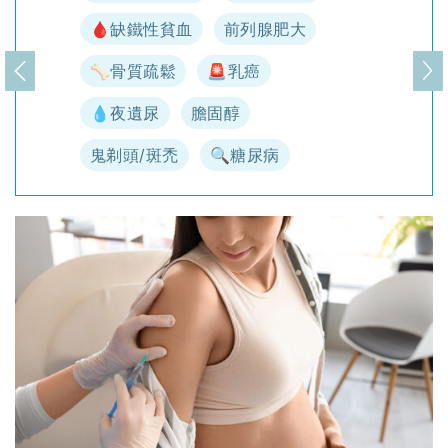
🩸缺鐵性貧血
前列腺肥大
🦴骨質疏鬆
🚨乳癌
上一頁
下
💧夜遺尿
膽固醇
鬼剃頭/斑禿
🔍糖尿病