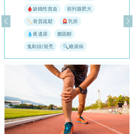
🩸缺鐵性貧血
前列腺肥大
🦴骨質疏鬆
🚨乳癌
上一頁
下
💧夜遺尿
膽固醇
鬼剃頭/斑禿
🔍糖尿病