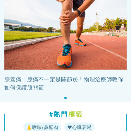
膝蓋痛｜膝痛不一定是關節炎！物理治療師教你
如何保護膝關節
👃哮喘/鼻瘜肉
♥️心臟衰竭