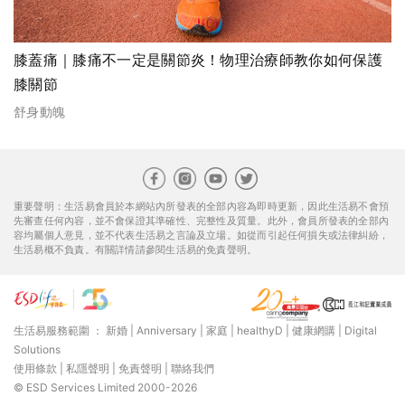
膝蓋痛｜膝痛不一定是關節炎！物理治療師教你如何保護
膝關節
舒身動魄
重要聲明：生活易會員於本網站內所發表的全部內容為即時更新，因此生活易不會預
先審查任何內容，並不會保證其準確性、完整性及質量。此外，會員所發表的全部內
容均屬個人意見，並不代表生活易之言論及立場。如從而引起任何損失或法律糾紛，
生活易概不負責。有關詳情請參閱生活易的免責聲明。
生活易服務範圍 ：
新婚
|
Anniversary
|
家庭
|
healthyD
|
健康網購
|
Digital
Solutions
使用條款
|
私隱聲明
|
免責聲明
|
聯絡我們
© ESD Services Limited 2000-2026