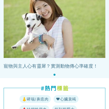
寵物與主人心有靈犀？實測動物傳心準確度！
👃哮喘/鼻瘜肉
♥️心臟衰竭