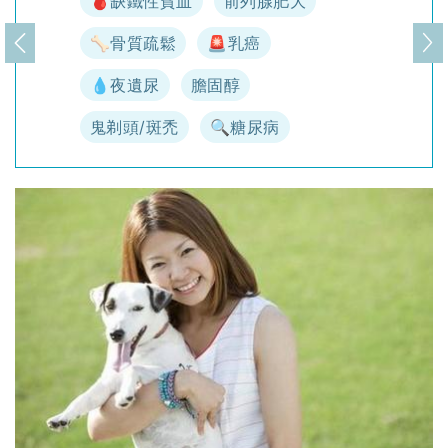
🩸缺鐵性貧血
前列腺肥大
🦴骨質疏鬆
🚨乳癌
上一頁
下
💧夜遺尿
膽固醇
鬼剃頭/斑禿
🔍糖尿病