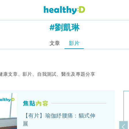
#劉凱琳
文章
影片
健康文章、影片、自我測試、醫生及專題分享
【有片】瑜伽紓腰痛：貓式伸
展