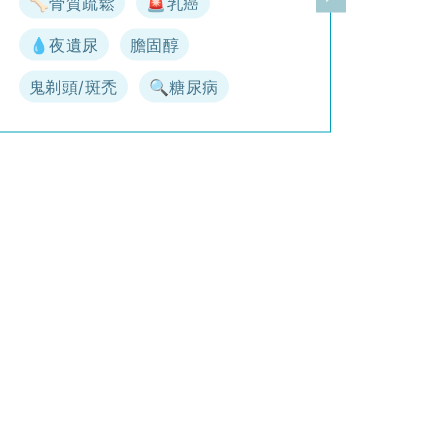
🦴骨質疏鬆
🚨乳癌
一頁
下一頁
💧夜遺尿
膽固醇
鬼剃頭/斑禿
🔍糖尿病