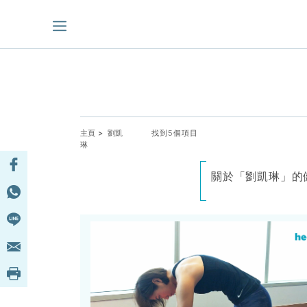
主頁
> 劉凱
找到5個項目
琳
關於「劉凱琳」的