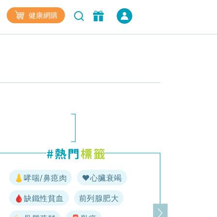
健康網購
👃哮喘/鼻瘜肉
♥️心臟衰竭
🩸缺鐵性貧血
前列腺肥大