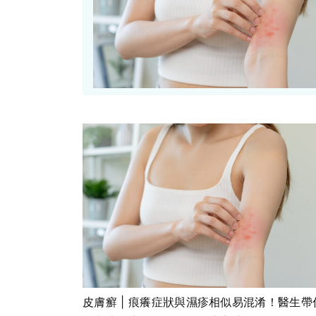
皮膚癬 | 痕癢症狀與濕疹相似易混淆！醫生帶