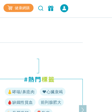
健康網購
👃哮喘/鼻瘜肉
♥️心臟衰竭
🩸缺鐵性貧血
前列腺肥大