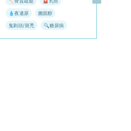
🦴骨質疏鬆
🚨乳癌
一頁
下一頁
💧夜遺尿
膽固醇
鬼剃頭/斑禿
🔍糖尿病