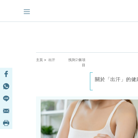
主頁
> 出汗
找到2個項
目
關於「出汗」的健