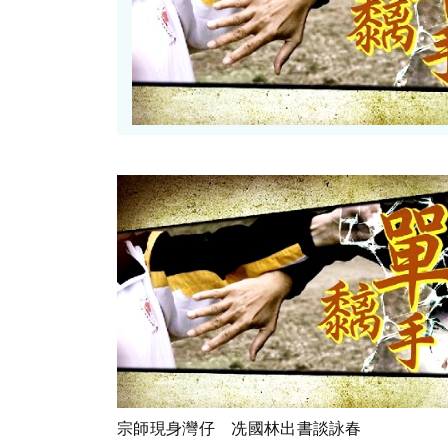
宗師現身灣仔 冼國林出書談詠春