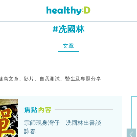
#冼國林
文章
健康文章、影片、自我測試、醫生及專題分享
宗師現身灣仔 冼國林出書談
詠春