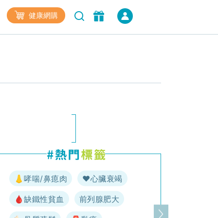
健康網購
👃哮喘/鼻瘜肉
♥️心臟衰竭
🩸缺鐵性貧血
前列腺肥大