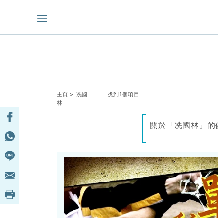
主頁
> 冼國
找到1個項目
林
關於「冼國林」的