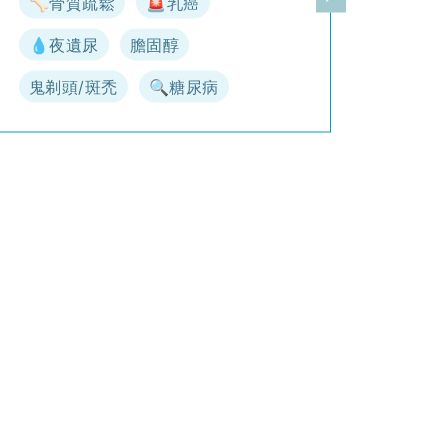
🦴骨質疏鬆
🚨乳癌
一頁
下一頁
💧夜遺尿
膽固醇
鬼剃頭/斑禿
🔍糖尿病