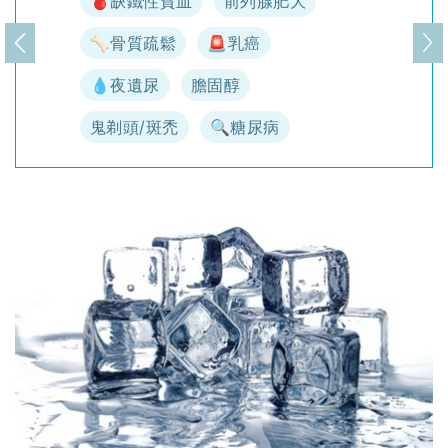
🩸缺鐵性貧血
前列腺肥大
🦴骨質疏鬆
🚨乳癌
上一頁
下
💧夜遺尿
膽固醇
鬼剃頭/斑禿
🔍糖尿病