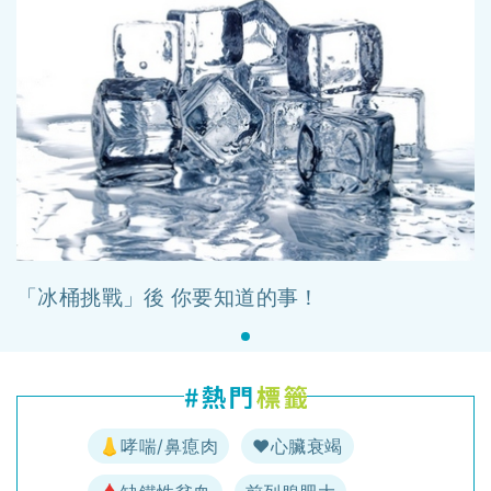
「冰桶挑戰」後 你要知道的事！
👃哮喘/鼻瘜肉
♥️心臟衰竭