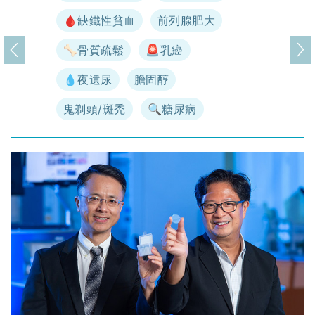
🩸缺鐵性貧血
前列腺肥大
🦴骨質疏鬆
🚨乳癌
上一頁
下
💧夜遺尿
膽固醇
鬼剃頭/斑禿
🔍糖尿病