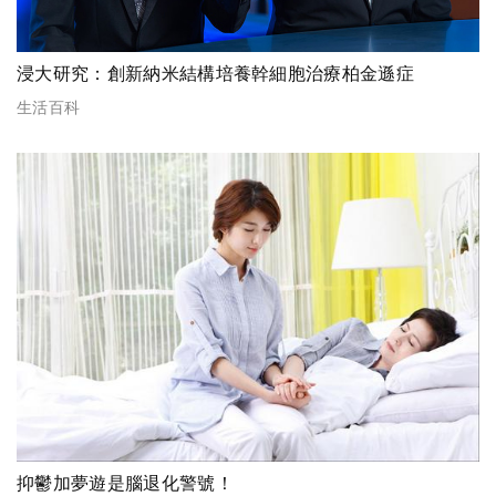
浸大研究：創新納米結構培養幹細胞治療柏金遜症
生活百科
抑鬱加夢遊是腦退化警號！