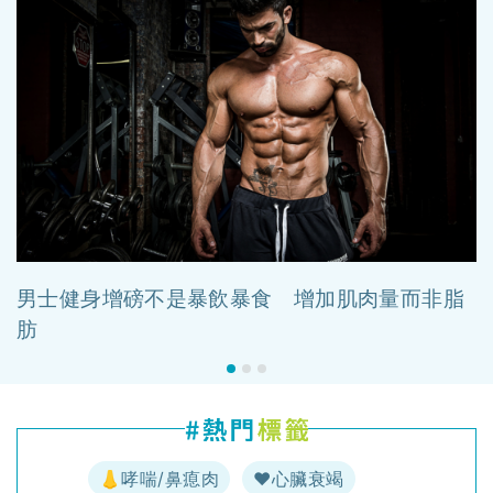
男士健身增磅不是暴飲暴食 增加肌肉量而非脂
肪
👃哮喘/鼻瘜肉
♥️心臟衰竭