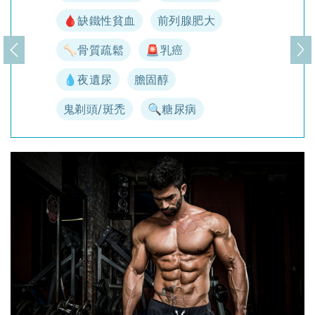
🩸缺鐵性貧血
前列腺肥大
🦴骨質疏鬆
🚨乳癌
上一頁
下
💧夜遺尿
膽固醇
鬼剃頭/斑禿
🔍糖尿病