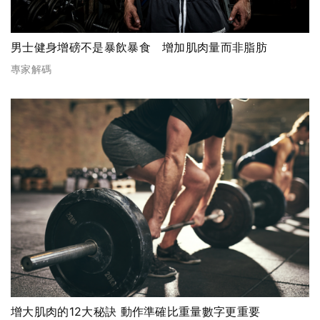
男士健身增磅不是暴飲暴食 增加肌肉量而非脂肪
專家解碼
增大肌肉的12大秘訣 動作準確比重量數字更重要