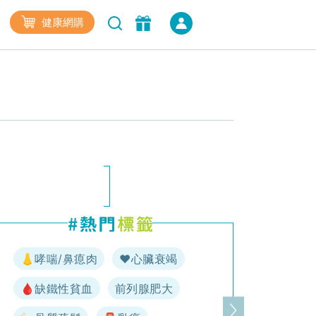
健康網購
👃哮喘/鼻瘜肉
♥️心臟衰竭
🩸缺鐵性貧血
前列腺肥大