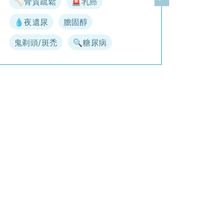
🦴骨質疏鬆
🚨乳癌
一頁
下一頁
💧夜遺尿
膽固醇
鬼剃頭/斑禿
🔍糖尿病