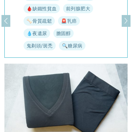
🩸缺鐵性貧血
前列腺肥大
🦴骨質疏鬆
🚨乳癌
上一頁
下
💧夜遺尿
膽固醇
鬼剃頭/斑禿
🔍糖尿病