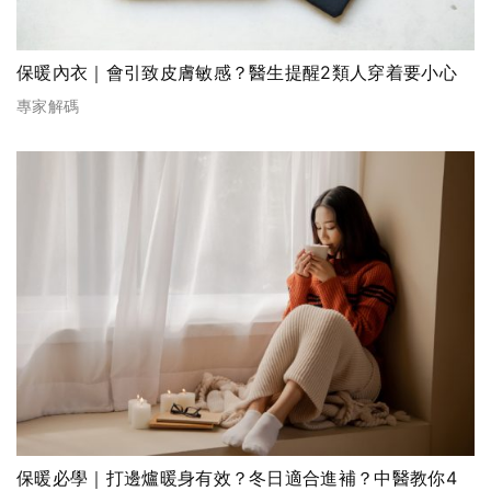
保暖內衣｜會引致皮膚敏感？醫生提醒2類人穿着要小心
專家解碼
保暖必學｜打邊爐暖身有效？冬日適合進補？中醫教你4