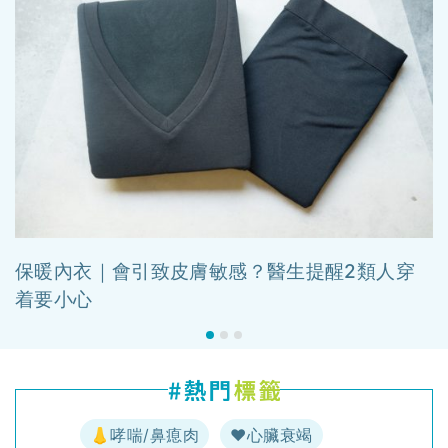
保暖內衣｜會引致皮膚敏感？醫生提醒2類人穿
着要小心
👃哮喘/鼻瘜肉
♥️心臟衰竭