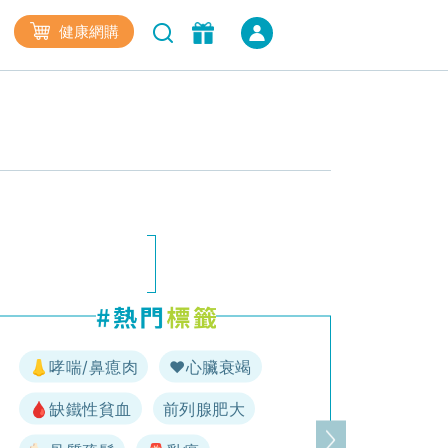
健康網購
👃哮喘/鼻瘜肉
♥️心臟衰竭
🩸缺鐵性貧血
前列腺肥大