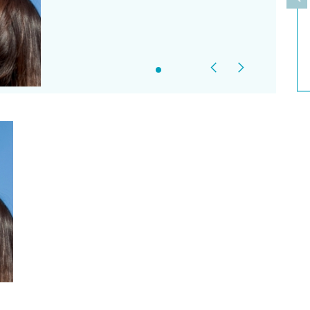
上
Previous
Next