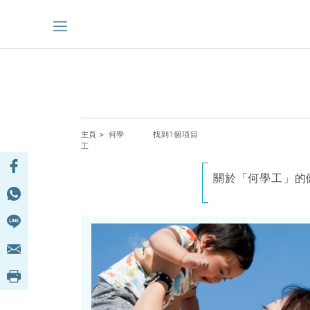
主頁
> 何學
找到1個項目
工
關於「何學工」的