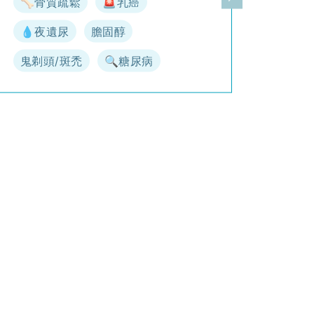
🦴骨質疏鬆
🚨乳癌
一頁
下一頁
💧夜遺尿
膽固醇
鬼剃頭/斑禿
🔍糖尿病