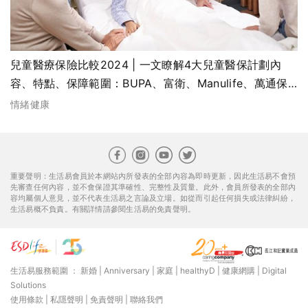
兒童醫療保險比較2024 | 一文瞭解4大兒童醫保計劃內
容、特點、保障範圍：BUPA、富衛、Manulife、萬通保
險YF Life
情緒健康
重要聲明：生活易會員於本網站內所發表的全部內容為即時更新，因此生活易不會預
先審查任何內容，並不會保證其準確性、完整性及質量。此外，會員所發表的全部內
容均屬個人意見，並不代表生活易之言論及立場。如從而引起任何損失或法律糾紛，
生活易概不負責。有關詳情請參閱生活易的免責聲明。
生活易服務範圍 ：
新婚
|
Anniversary
|
家庭
|
healthyD
|
健康網購
|
Digital
Solutions
使用條款
|
私隱聲明
|
免責聲明
|
聯絡我們