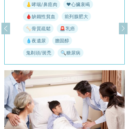
👃哮喘/鼻瘜肉
♥️心臟衰竭
🩸缺鐵性貧血
前列腺肥大
🦴骨質疏鬆
🚨乳癌
上一頁
下
💧夜遺尿
膽固醇
鬼剃頭/斑禿
🔍糖尿病