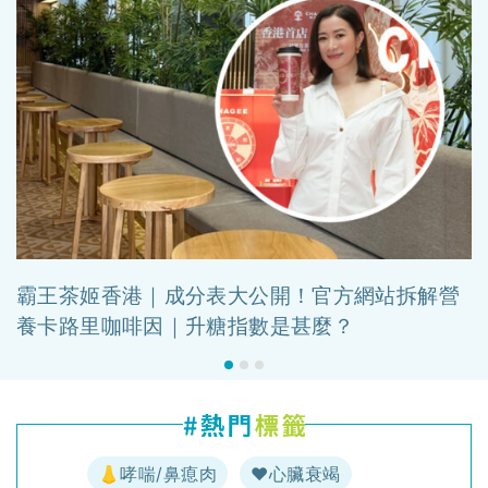
霸王茶姬香港｜成分表大公開！官方網站拆解營
養卡路里咖啡因｜升糖指數是甚麼？
👃哮喘/鼻瘜肉
♥️心臟衰竭