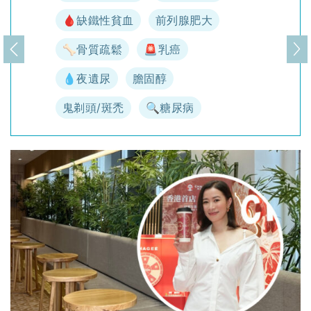
🩸缺鐵性貧血
前列腺肥大
🦴骨質疏鬆
🚨乳癌
上一頁
下
💧夜遺尿
膽固醇
鬼剃頭/斑禿
🔍糖尿病