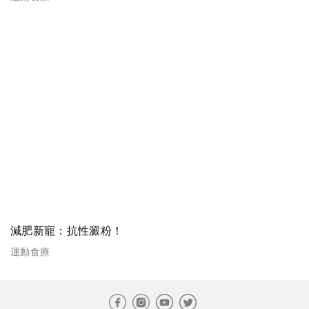
減肥新寵：抗性澱粉！
運動食療