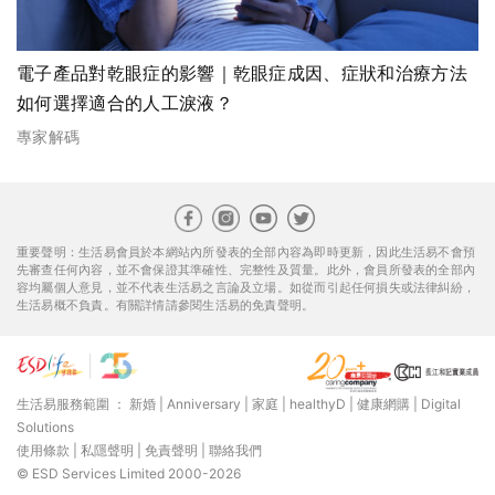
電子產品對乾眼症的影響｜乾眼症成因、症狀和治療方法
如何選擇適合的人工淚液？
專家解碼
重要聲明：生活易會員於本網站內所發表的全部內容為即時更新，因此生活易不會預
先審查任何內容，並不會保證其準確性、完整性及質量。此外，會員所發表的全部內
容均屬個人意見，並不代表生活易之言論及立場。如從而引起任何損失或法律糾紛，
生活易概不負責。有關詳情請參閱生活易的免責聲明。
生活易服務範圍 ：
新婚
|
Anniversary
|
家庭
|
healthyD
|
健康網購
|
Digital
Solutions
使用條款
|
私隱聲明
|
免責聲明
|
聯絡我們
© ESD Services Limited 2000-2026