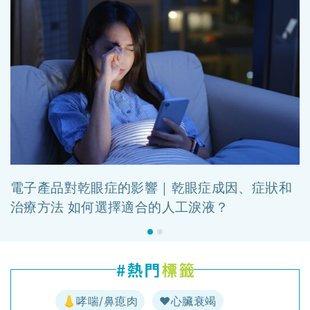
電子產品對乾眼症的影響｜乾眼症成因、症狀和
治療方法 如何選擇適合的人工淚液？
👃哮喘/鼻瘜肉
♥️心臟衰竭