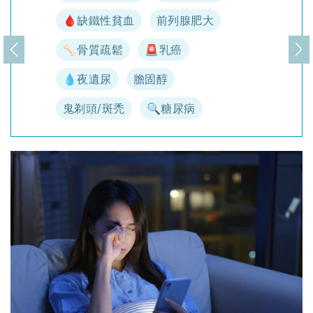
🩸缺鐵性貧血
前列腺肥大
🦴骨質疏鬆
🚨乳癌
上一頁
下
💧夜遺尿
膽固醇
鬼剃頭/斑禿
🔍糖尿病