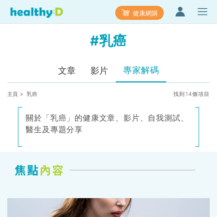
健康網購
#乳癌
專家解碼
文章
影片
主頁
> 乳癌
找到14個項目
關於「乳癌」的健康文章、影片、自我測試、
醫生及專題分享