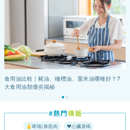
食用油比較｜豬油、橄欖油、粟米油哪種好？7
大食用油類優劣揭秘
👃哮喘/鼻瘜肉
♥️心臟衰竭