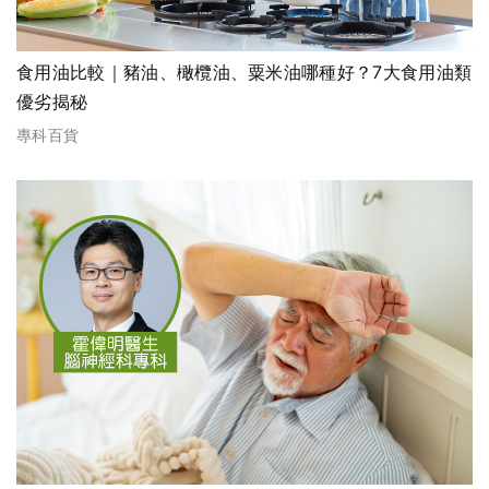
食用油比較｜豬油、橄欖油、粟米油哪種好？7大食用油類
優劣揭秘
專科百貨