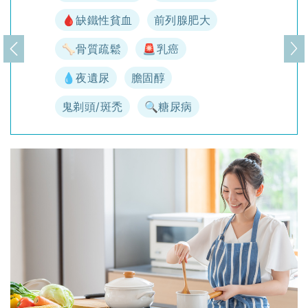
🩸缺鐵性貧血
前列腺肥大
🦴骨質疏鬆
🚨乳癌
上一頁
下
💧夜遺尿
膽固醇
鬼剃頭/斑禿
🔍糖尿病