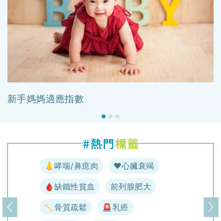
新手媽媽適應指數
👃哮喘/鼻瘜肉
♥️心臟衰竭
🩸缺鐵性貧血
前列腺肥大
🦴骨質疏鬆
🚨乳癌
上一頁
下