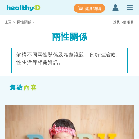
健康網購
主頁
>
兩性關係
>
找到5個項目
兩性關係
解構不同兩性關係及相處議題，剖析性治療、
性生活等相關資訊。