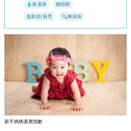
💧夜遺尿
膽固醇
鬼剃頭/斑禿
🔍糖尿病
新手媽媽適應指數