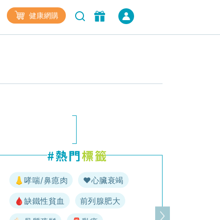
健康網購
👃哮喘/鼻瘜肉
♥️心臟衰竭
🩸缺鐵性貧血
前列腺肥大