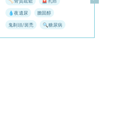
🦴骨質疏鬆
🚨乳癌
一頁
下一頁
💧夜遺尿
膽固醇
鬼剃頭/斑禿
🔍糖尿病