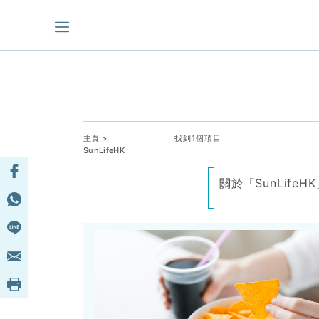
主頁
>
找到1個項目
SunLifeHK
關於「SunLif