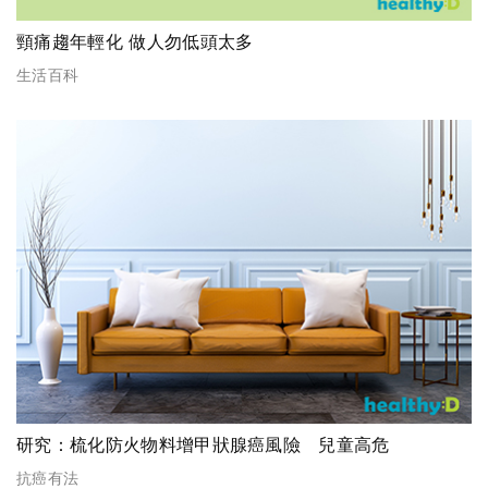
頸痛趨年輕化 做人勿低頭太多
生活百科
研究：梳化防火物料增甲狀腺癌風險 兒童高危
抗癌有法