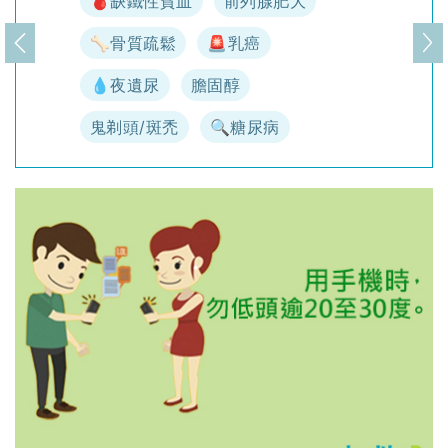
🩸缺鐵性貧血
前列腺肥大
🦴骨質疏鬆
🚨乳癌
上一頁
下
💧夜遺尿
膽固醇
鬼剃頭/斑禿
🔍糖尿病