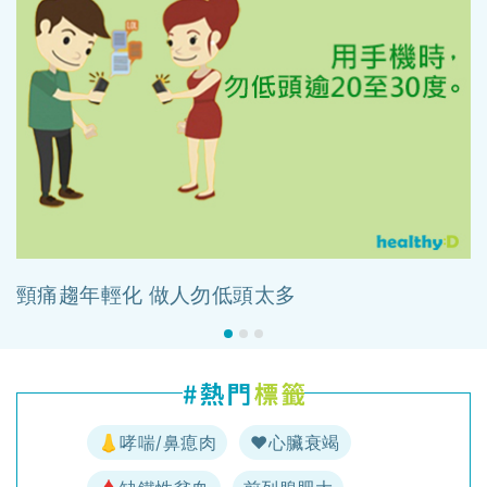
頸痛趨年輕化 做人勿低頭太多
👃哮喘/鼻瘜肉
♥️心臟衰竭