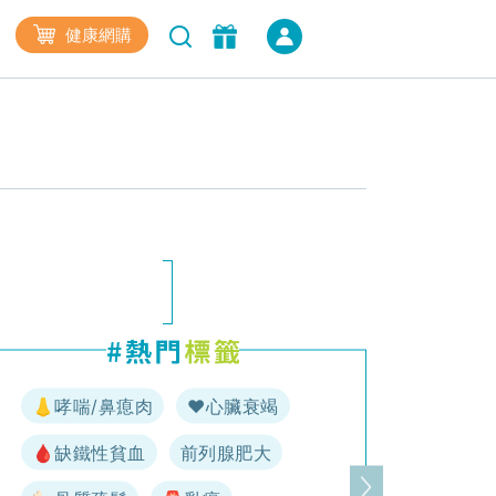
健康網購
👃哮喘/鼻瘜肉
♥️心臟衰竭
🩸缺鐵性貧血
前列腺肥大