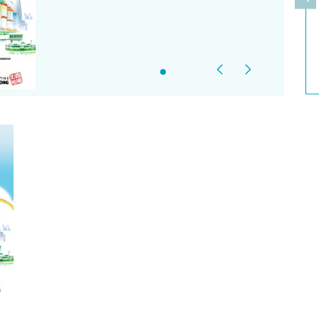
上
Previous
Next