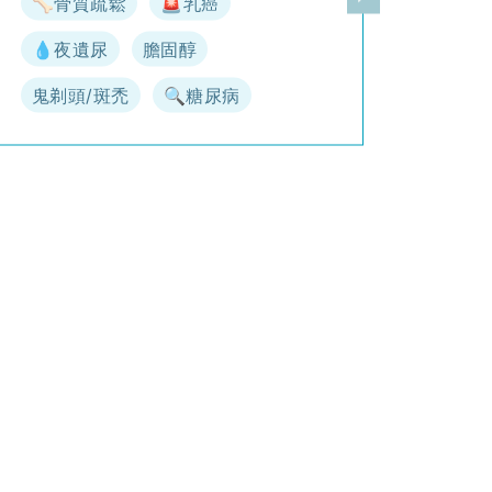
🦴骨質疏鬆
🚨乳癌
一頁
下一頁
💧夜遺尿
膽固醇
鬼剃頭/斑禿
🔍糖尿病