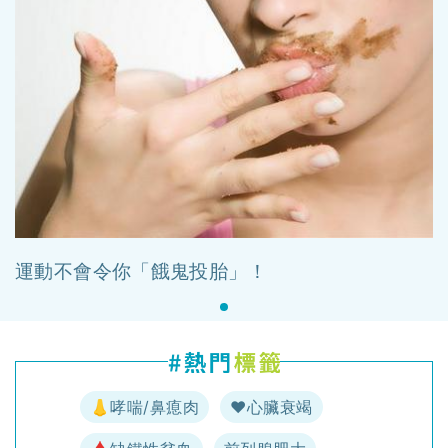
運動不會令你「餓鬼投胎」！
👃哮喘/鼻瘜肉
♥️心臟衰竭