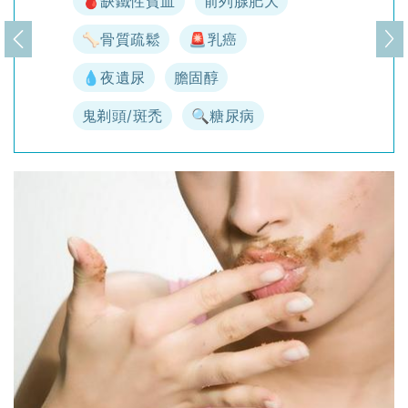
🩸缺鐵性貧血
前列腺肥大
🦴骨質疏鬆
🚨乳癌
上一頁
下
💧夜遺尿
膽固醇
鬼剃頭/斑禿
🔍糖尿病