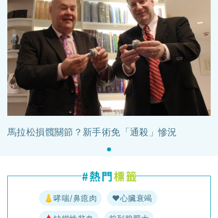
馬拉松損髖關節？新手術免「通殺」慘況
👃哮喘/鼻瘜肉
♥️心臟衰竭