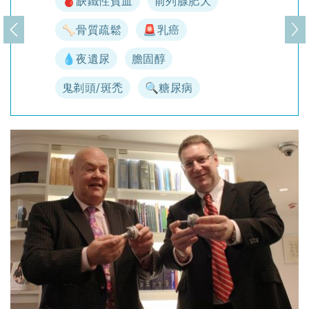
🩸缺鐵性貧血
前列腺肥大
🦴骨質疏鬆
🚨乳癌
上一頁
下
💧夜遺尿
膽固醇
鬼剃頭/斑禿
🔍糖尿病