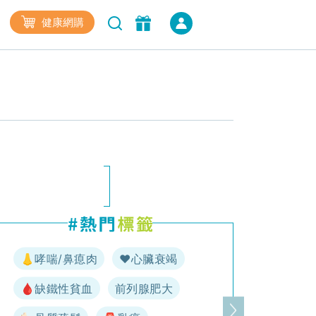
健康網購
👃哮喘/鼻瘜肉
♥️心臟衰竭
🩸缺鐵性貧血
前列腺肥大