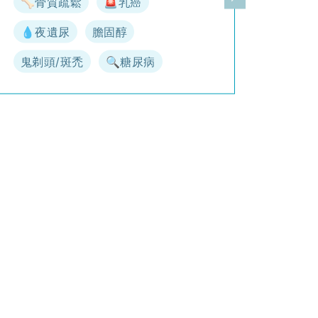
🦴骨質疏鬆
🚨乳癌
一頁
下一頁
💧夜遺尿
膽固醇
鬼剃頭/斑禿
🔍糖尿病