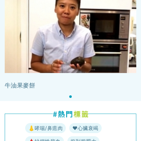
牛油果麥餅
👃哮喘/鼻瘜肉
♥️心臟衰竭