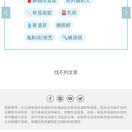
🩸缺鐵性貧血
前列腺肥大
🦴骨質疏鬆
🚨乳癌
上一頁
下
💧夜遺尿
膽固醇
鬼剃頭/斑禿
🔍糖尿病
找不到文章
重要聲明：生活易會員於本網站內所發表的全部內容為即時更新，因此生活易不會預
先審查任何內容，並不會保證其準確性、完整性及質量。此外，會員所發表的全部內
容均屬個人意見，並不代表生活易之言論及立場。如從而引起任何損失或法律糾紛，
生活易概不負責。有關詳情請參閱生活易的免責聲明。