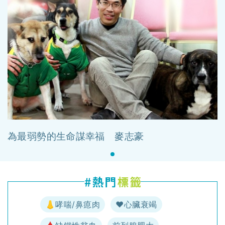
為最弱勢的生命謀幸福 麥志豪
👃哮喘/鼻瘜肉
♥️心臟衰竭