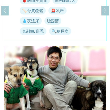
🩸缺鐵性貧血
前列腺肥大
🦴骨質疏鬆
🚨乳癌
上一頁
下
💧夜遺尿
膽固醇
鬼剃頭/斑禿
🔍糖尿病