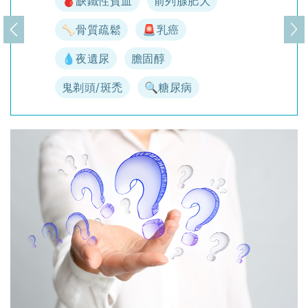
🩸缺鐵性貧血
前列腺肥大
🦴骨質疏鬆
🚨乳癌
上一頁
下
💧夜遺尿
膽固醇
鬼剃頭/斑禿
🔍糖尿病