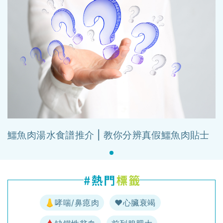
鱷魚肉湯水食譜推介 | 教你分辨真假鱷魚肉貼士
👃哮喘/鼻瘜肉
♥️心臟衰竭