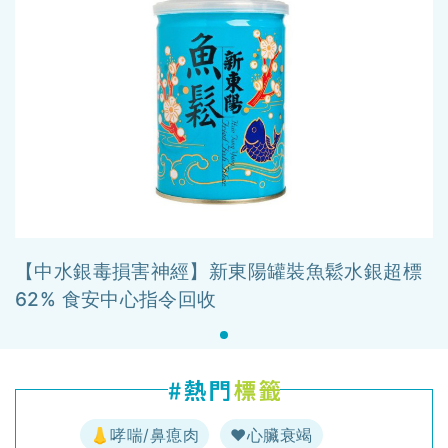
【中水銀毒損害神經】新東陽罐裝魚鬆水銀超標
62% 食安中心指令回收
👃哮喘/鼻瘜肉
♥️心臟衰竭