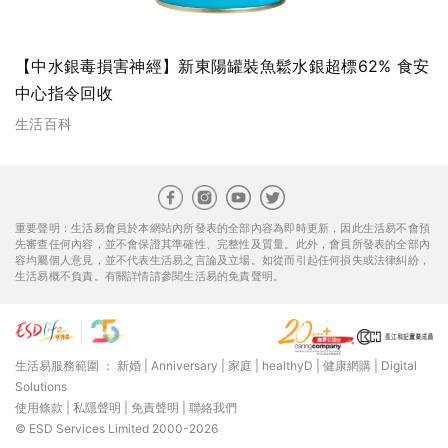
【中水銀毒損害神經】新東陽罐裝魚鬆水銀超標62% 食安
中心指令回收
生活百科
重要聲明：生活易會員於本網站內所發表的全部內容為即時更新，因此生活易不會預
先審查任何內容，並不會保證其準確性、完整性及質量。此外，會員所發表的全部內
容均屬個人意見，並不代表生活易之言論及立場。如從而引起任何損失或法律糾紛，
生活易概不負責。有關詳情請參閱生活易的免責聲明。
生活易服務範圍 ：
新婚
|
Anniversary
|
家庭
|
healthyD
|
健康網購
|
Digital
Solutions
使用條款
|
私隱聲明
|
免責聲明
|
聯絡我們
© ESD Services Limited 2000-2026