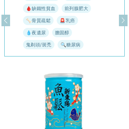
🩸缺鐵性貧血
前列腺肥大
🦴骨質疏鬆
🚨乳癌
上一頁
下
💧夜遺尿
膽固醇
鬼剃頭/斑禿
🔍糖尿病