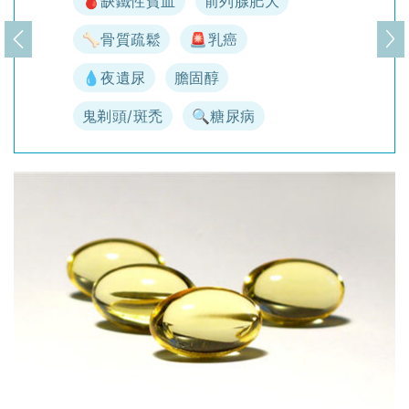
🩸缺鐵性貧血
前列腺肥大
🦴骨質疏鬆
🚨乳癌
上一頁
下
💧夜遺尿
膽固醇
鬼剃頭/斑禿
🔍糖尿病