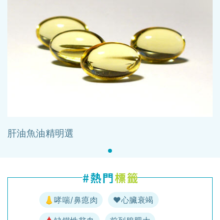
肝油魚油精明選
👃哮喘/鼻瘜肉
♥️心臟衰竭