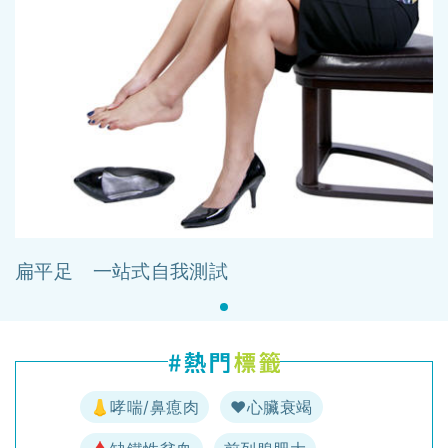
扁平足 一站式自我測試
👃哮喘/鼻瘜肉
♥️心臟衰竭