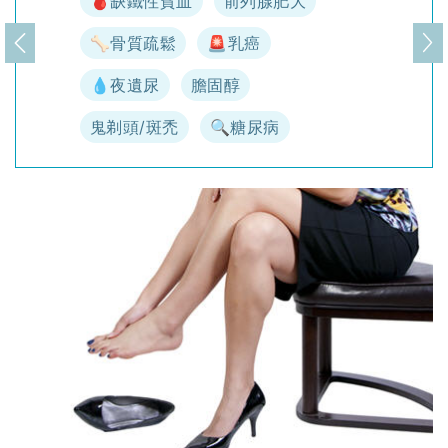
🩸缺鐵性貧血
前列腺肥大
🦴骨質疏鬆
🚨乳癌
上一頁
下
💧夜遺尿
膽固醇
鬼剃頭/斑禿
🔍糖尿病