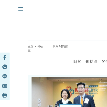
主頁
> 骨枯
找到2個項目
區
關於「骨枯區」的