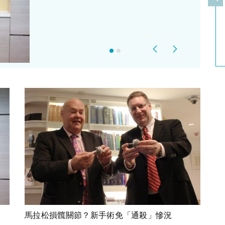
上
Previous
Next
馬拉松損髖關節？新手術免「通殺」慘況