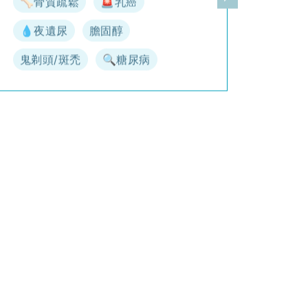
🦴骨質疏鬆
🚨乳癌
一頁
下一頁
💧夜遺尿
膽固醇
鬼剃頭/斑禿
🔍糖尿病