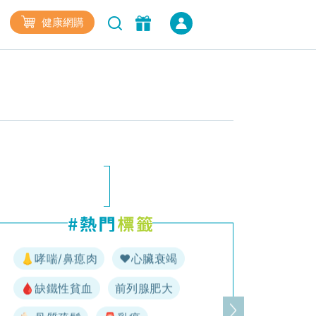
健康網購
👃哮喘/鼻瘜肉
♥️心臟衰竭
🩸缺鐵性貧血
前列腺肥大