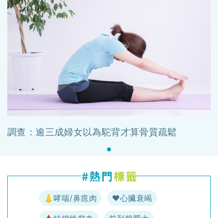
調查：逾三成婦女以為駝背才算骨質疏鬆
👃哮喘/鼻瘜肉
♥️心臟衰竭