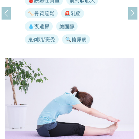
🩸缺鐵性貧血
前列腺肥大
🦴骨質疏鬆
🚨乳癌
上一頁
下
💧夜遺尿
膽固醇
鬼剃頭/斑禿
🔍糖尿病