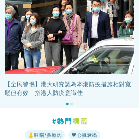
【全民警惕】港大研究認為本港防疫措施相對寬
鬆但有效 指港人防疫意識佳
👃哮喘/鼻瘜肉
♥️心臟衰竭