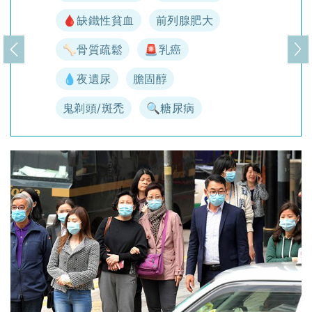
🩸缺鐵性貧血
前列腺肥大
🦴骨質疏鬆
🚨乳癌
上一頁
下
💧夜遺尿
膽固醇
鬼剃頭/斑禿
🔍糖尿病