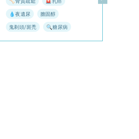
🦴骨質疏鬆
🚨乳癌
一頁
下一頁
💧夜遺尿
膽固醇
鬼剃頭/斑禿
🔍糖尿病