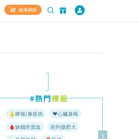
健康網購
👃哮喘/鼻瘜肉
♥️心臟衰竭
🩸缺鐵性貧血
前列腺肥大